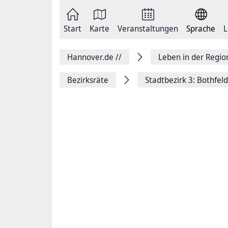
Zum
Seite
Inhalt
als
springen
E-
Zur
Mail
Start
Karte
Veranstaltungen
Sprache
L
Hauptnavigation
versenden
springen
Auf
Facebook
Hannover.de
//
Leben in der Regi
teilen
Auf
X
Bezirksräte
Stadtbezirk 3: Bothfel
teilen
Seitenlink
Kopieren
Seite
Drucken