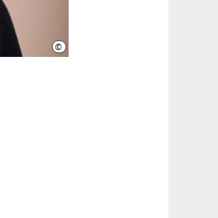
©
Privat