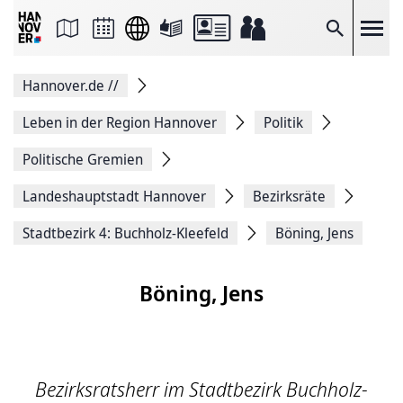
Seite
als
E-
Suche
Mail
versenden
Auf
Hannover.de
//
Facebook
teilen
Auf
Leben in der Region Hannover
Politik
X
teilen
Politische Gremien
Seitenlink
Kopieren
Landeshauptstadt Hannover
Bezirksräte
Seite
Drucken
Stadtbezirk 4: Buchholz-Kleefeld
Böning, Jens
Böning, Jens
Bezirksratsherr im Stadtbezirk Buchholz-