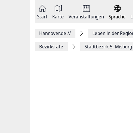
Zum
Seite
Inhalt
als
springen
E-
Zur
Mail
Start
Karte
Veranstaltungen
Sprache
L
Hauptnavigation
versenden
springen
Auf
Facebook
Hannover.de
//
Leben in der Regi
teilen
Auf
X
Bezirksräte
Stadtbezirk 5: Misbur
teilen
Seitenlink
Kopieren
Seite
Drucken