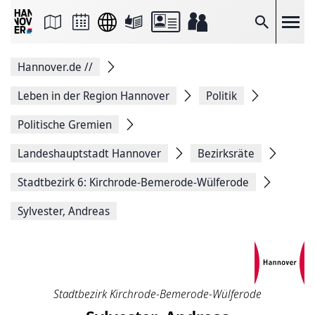
Seite
als
E-
Suche
Mail
versenden
Auf
Hannover.de
//
Facebook
teilen
Auf
Leben in der Region Hannover
Politik
X
teilen
Politische Gremien
Seitenlink
Kopieren
Landeshauptstadt Hannover
Bezirksräte
Seite
Drucken
Stadtbezirk 6: Kirchrode-Bemerode-Wülferode
Sylvester, Andreas
Stadtbezirk Kirchrode-Bemerode-Wülferode