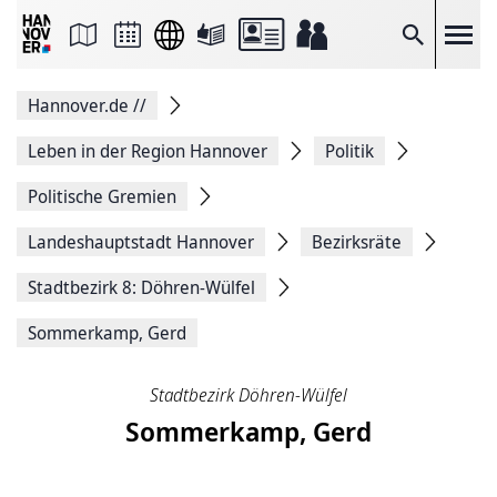
Seite
als
E-
Suche
Mail
versenden
Auf
Hannover.de
//
Facebook
teilen
Auf
Leben in der Region Hannover
Politik
X
teilen
Politische Gremien
Seitenlink
Kopieren
Landeshauptstadt Hannover
Bezirksräte
Seite
Drucken
Stadtbezirk 8: Döhren-Wülfel
Sommerkamp, Gerd
Stadtbezirk Döhren-Wülfel
Sommerkamp, Gerd