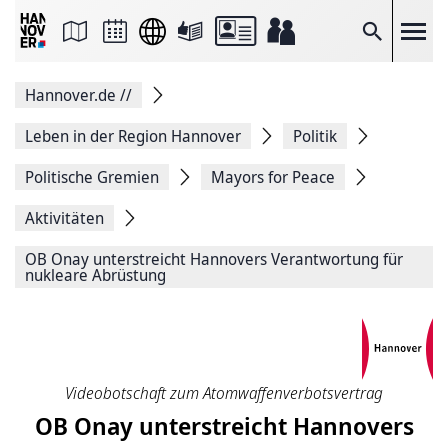
Seite
als
E-
Suche
Mail
versenden
Auf
Hannover.de
//
Facebook
teilen
Auf
Leben in der Region Hannover
Politik
X
teilen
Politische Gremien
Mayors for Peace
Seitenlink
Kopieren
Aktivitäten
Seite
Drucken
OB Onay unterstreicht Hannovers Verantwortung für
nukleare Abrüstung
Videobotschaft zum Atomwaffenverbotsvertrag
OB Onay unterstreicht Hannovers