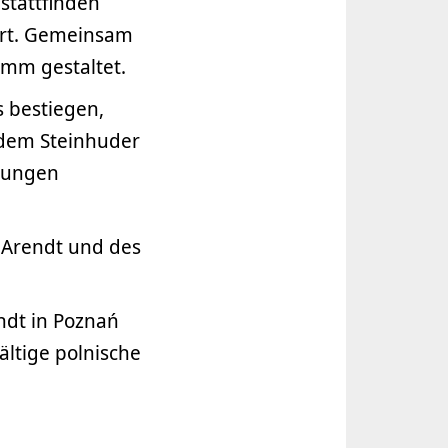
stattfinden
 Ort. Gemeinsam
mm gestaltet.
 bestiegen,
 dem Steinhuder
hrungen
 Arendt und des
ndt in Poznań
ältige polnische