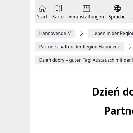
Zum
Seite
Inhalt
als
springen
E-
Zur
Mail
Start
Karte
Veranstaltungen
Sprache
L
Hauptnavigation
versenden
springen
Auf
Facebook
Hannover.de
//
Leben in der Regi
teilen
Auf
X
Partnerschaften der Region Hannover
teilen
Seitenlink
Dzień dobry – guten Tag! Austausch mit der 
Kopieren
Seite
Drucken
Dzień do
Partn