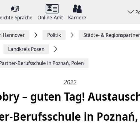
P
eichte Sprache
Online-Amt
Karriere
on Hannover
Politik
Städte- & Regionspartne
Landkreis Posen
Partner-Berufsschule in Poznań, Polen
2022
bry – guten Tag! Austausc
er-Berufsschule in Poznań,