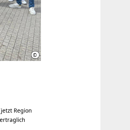
©
Enno Lüllmann
jetzt Region
rtraglich