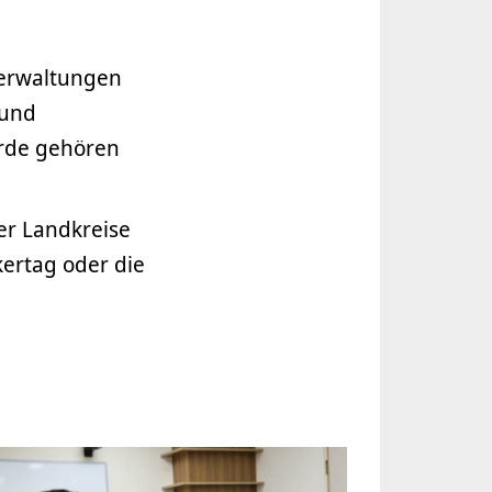
Verwaltungen
 und
örde gehören
er Landkreise
kertag oder die