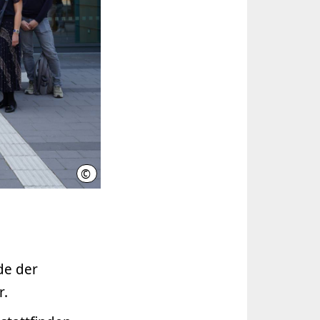
©
Region Hannover / Julian Schmidt
de der
r.