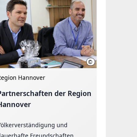
©
over / O
Region Hannover / Frauke 
Region Hannover
Partnerschaften der Region
Hannover
Völkerverständigung und
dauerhafte Freundschaften