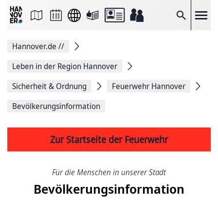
Seite
als
E-
Suche
Mail
versenden
Auf
Hannover.de
//
Facebook
teilen
Auf
Leben in der Region Hannover
X
teilen
Sicherheit & Ordnung
Feuerwehr Hannover
Seitenlink
Kopieren
Bevölkerungs­information
Seite
Drucken
Zur Startseite der Feuerwehr
Für die Menschen in unserer Stadt
Bevölkerungs­information