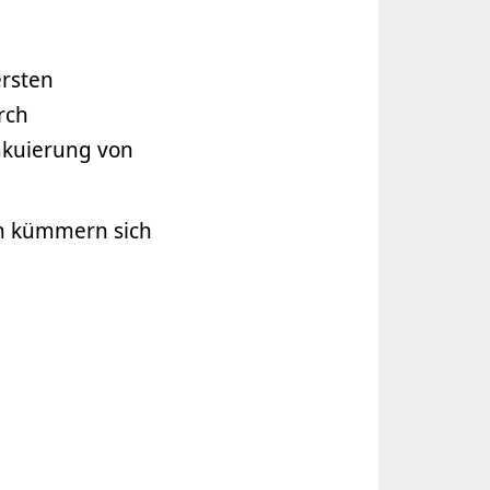
rsten
rch
akuierung von
en kümmern sich