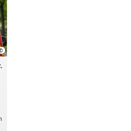
©
Christian Burkert
,
n