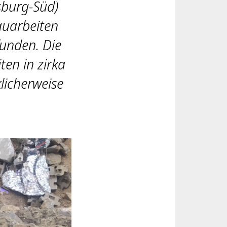
isburg-Süd)
auarbeiten
unden. Die
ten in zirka
klicherweise