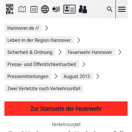
Seite
als
E-
Suche
Mail
versenden
Auf
Hannover.de
//
Facebook
teilen
Auf
Leben in der Region Hannover
X
teilen
Sicherheit & Ordnung
Feuerwehr Hannover
Seitenlink
Kopieren
Presse- und Öffentlichkeitsarbeit
Seite
Drucken
Pressemitteilungen
August 2015
Zwei Verletzte nach Verkehrsunfall
Zur Startseite der Feuerwehr
Verkehrsunfall