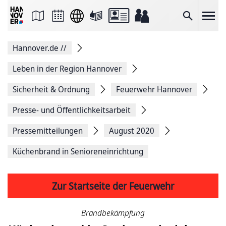
Seite
als
E-
Suche
Mail
versenden
Auf
Hannover.de
//
Facebook
teilen
Auf
Leben in der Region Hannover
X
teilen
Sicherheit & Ordnung
Feuerwehr Hannover
Seitenlink
Kopieren
Presse- und Öffentlichkeitsarbeit
Seite
Drucken
Pressemitteilungen
August 2020
Küchenbrand in Senioreneinrichtung
Zur Startseite der Feuerwehr
Brandbekämpfung