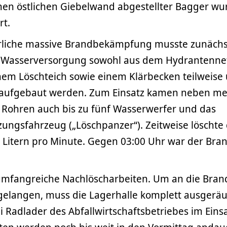
nen östlichen Giebelwand abgestellter Bagger wu
rt.
erliche massive Brandbekämpfung musste zunächs
 Wasserversorgung sowohl aus dem Hydrantennet
inem Löschteich sowie einem Klärbecken teilweis
 aufgebaut werden. Zum Einsatz kamen neben m
Rohren auch bis zu fünf Wasserwerfer und das
zungsfahrzeug („Löschpanzer“). Zeitweise löschte
0 Litern pro Minute. Gegen 03:00 Uhr war der Bra
 umfangreiche Nachlöscharbeiten. Um an die Bran
gelangen, muss die Lagerhalle komplett ausgerä
i Radlader des Abfallwirtschaftsbetriebes im Einsa