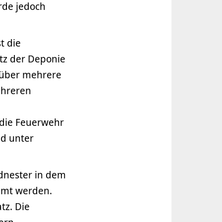
rde jedoch
t die
z der Deponie
e über mehrere
ehreren
 die Feuerwehr
nd unter
dnester in dem
umt werden.
tz. Die