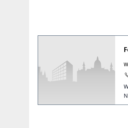
F
W
W
N