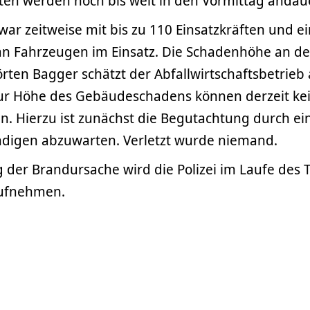
ten werden noch bis weit in den Vormittag andau
ar zeitweise mit bis zu 110 Einsatzkräften und 
n Fahrzeugen im Einsatz. Die Schadenhöhe an d
ten Bagger schätzt der Abfallwirtschaftsbetrieb 
Zur Höhe des Gebäudeschadens können derzeit k
. Hierzu ist zunächst die Begutachtung durch ei
digen abzuwarten. Verletzt wurde niemand.
g der Brandursache wird die Polizei im Laufe des 
aufnehmen.