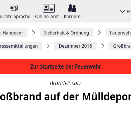
P
eichte Sprache
Online-Amt
Karriere
on Hannover
Sicherheit & Ordnung
Feuerweh
ressemitteilungen
Dezember 2016
Großbra
Zur Startseite der Feuerwehr
Brandeinsatz
oßbrand auf der Mülldepo