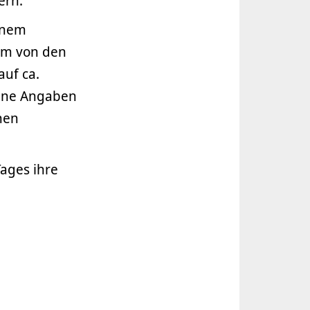
ern.
einem
em von den
auf ca.
eine Angaben
nen
Tages ihre