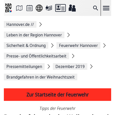
Seite
als
E-
Suche
Mail
versenden
Auf
Hannover.de
//
Facebook
teilen
Auf
Leben in der Region Hannover
X
teilen
Sicherheit & Ordnung
Feuerwehr Hannover
Seitenlink
Kopieren
Presse- und Öffentlichkeitsarbeit
Seite
Drucken
Pressemitteilungen
Dezember 2019
Brandgefahren in der Weihnachtszeit
Zur Startseite der Feuerwehr
Tipps der Feuerwehr