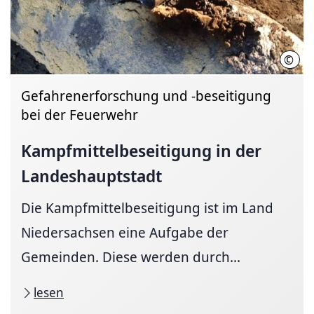
©
Feue
Gefahren­erforschung und -beseitigung
bei der Feuerwehr
Kampf­mittel­beseitigung
in der
Landes­haupt­stadt
Die Kampfmittelbeseitigung ist im Land
Niedersachsen eine Aufgabe der
Gemeinden. Diese werden durch...
lesen