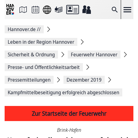
Seite
als
E-
Suche
Mail
versenden
Auf
Hannover.de
//
Facebook
teilen
Auf
Leben in der Region Hannover
X
teilen
Sicherheit & Ordnung
Feuerwehr Hannover
Seitenlink
Kopieren
Presse- und Öffentlichkeitsarbeit
Seite
Drucken
Pressemitteilungen
Dezember 2019
Kampfmittelbeseitigung erfolgreich abgeschlossen
Zur Startseite der Feuerwehr
Brink-Hafen