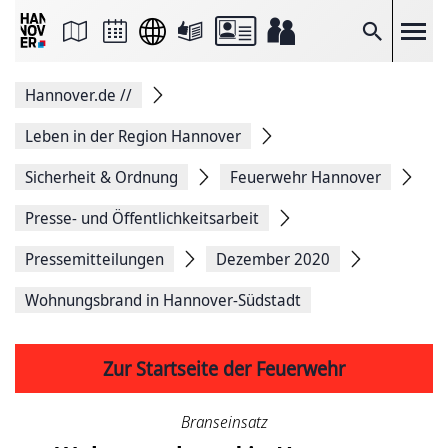
Seite
als
E-
Suche
Mail
versenden
Auf
Hannover.de
//
Facebook
teilen
Auf
Leben in der Region Hannover
X
teilen
Sicherheit & Ordnung
Feuerwehr Hannover
Seitenlink
Kopieren
Presse- und Öffentlichkeitsarbeit
Seite
Drucken
Pressemitteilungen
Dezember 2020
Wohnungsbrand in Hannover-Südstadt
Zur Startseite der Feuerwehr
Branseinsatz