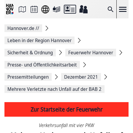
Seite
als
E-
Suche
Mail
versenden
Auf
Hannover.de
//
Facebook
teilen
Auf
Leben in der Region Hannover
X
teilen
Sicherheit & Ordnung
Feuerwehr Hannover
Seitenlink
Kopieren
Presse- und Öffentlichkeitsarbeit
Seite
Drucken
Pressemitteilungen
Dezember 2021
Mehrere Verletzte nach Unfall auf der BAB 2
Zur Startseite der Feuerwehr
Verkehrsunfall mit vier PKW