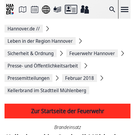
Seite
als
E-
Suche
Mail
versenden
Auf
Hannover.de
//
Facebook
teilen
Auf
Leben in der Region Hannover
X
teilen
Sicherheit & Ordnung
Feuerwehr Hannover
Seitenlink
Kopieren
Presse- und Öffentlichkeitsarbeit
Seite
Drucken
Pressemitteilungen
Februar 2018
Kellerbrand im Stadtteil Mühlenberg
Zur Startseite der Feuerwehr
Brandeinsatz