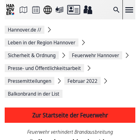
Seite
als
E-
Suche
Mail
versenden
Auf
Hannover.de
//
Facebook
teilen
Auf
Leben in der Region Hannover
X
teilen
Sicherheit & Ordnung
Feuerwehr Hannover
Seitenlink
Kopieren
Presse- und Öffentlichkeitsarbeit
Seite
Drucken
Pressemitteilungen
Februar 2022
Balkonbrand in der List
Zur Startseite der Feuerwehr
Feuerwehr verhindert Brandausbreitung