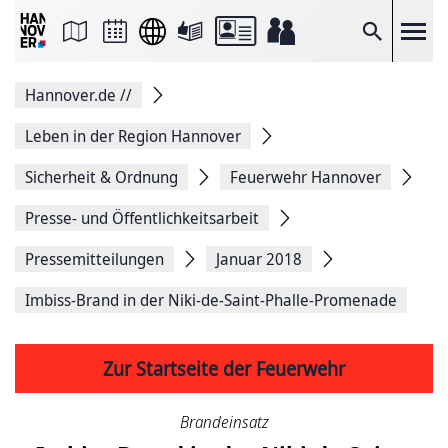
Seite
als
E-
Suche
Mail
versenden
Auf
Hannover.de
//
Facebook
teilen
Auf
Leben in der Region Hannover
X
teilen
Sicherheit & Ordnung
Feuerwehr Hannover
Seitenlink
Kopieren
Presse- und Öffentlichkeitsarbeit
Seite
Drucken
Pressemitteilungen
Januar 2018
Imbiss-Brand in der Niki-de-Saint-Phalle-Promenade
Zur Startseite der Feuerwehr
Brandeinsatz