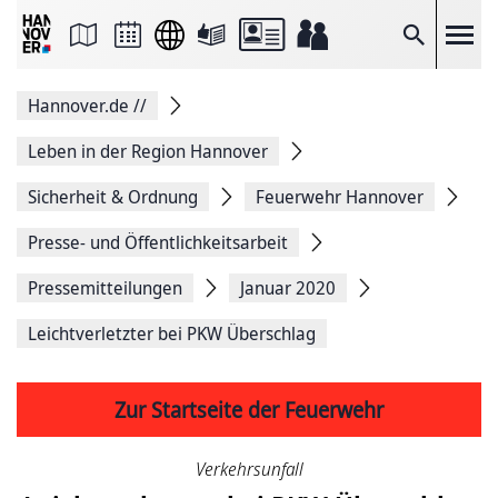
Seite
als
E-
Suche
Mail
versenden
Auf
Hannover.de
//
Facebook
teilen
Auf
Leben in der Region Hannover
X
teilen
Sicherheit & Ordnung
Feuerwehr Hannover
Seitenlink
Kopieren
Presse- und Öffentlichkeitsarbeit
Seite
Drucken
Pressemitteilungen
Januar 2020
Leichtverletzter bei PKW Überschlag
Zur Startseite der Feuerwehr
Verkehrsunfall