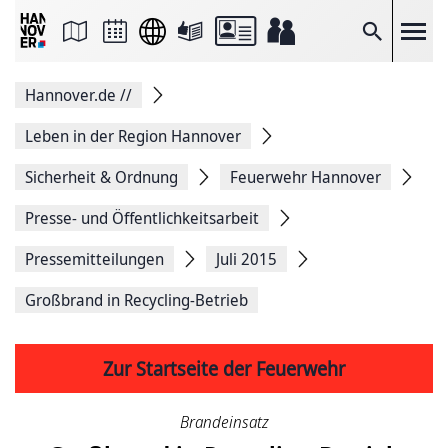
Seite
als
E-
Suche
Mail
versenden
Auf
Hannover.de
//
Facebook
teilen
Auf
Leben in der Region Hannover
X
teilen
Sicherheit & Ordnung
Feuerwehr Hannover
Seitenlink
Kopieren
Presse- und Öffentlichkeitsarbeit
Seite
Drucken
Pressemitteilungen
Juli 2015
Großbrand in Recycling-Betrieb
Zur Startseite der Feuerwehr
Brandeinsatz