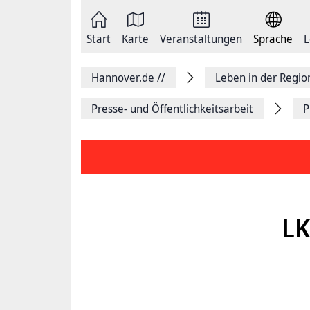
Zum
Seite
Inhalt
als
springen
E-
Zur
Mail
Start
Karte
Veranstaltungen
Sprache
L
Hauptnavigation
versenden
springen
Auf
Facebook
Hannover.de
//
Leben in der Regi
teilen
Auf
X
Presse- und Öffentlichkeitsarbeit
P
teilen
Seitenlink
Kopieren
Seite
Drucken
LK