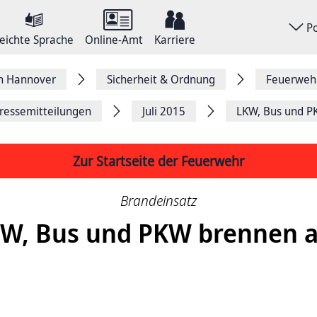
P
eichte Sprache
Online-Amt
Karriere
on Hannover
Sicherheit & Ordnung
Feuerweh
ressemitteilungen
Juli 2015
LKW, Bus und P
Zur Startseite der Feuerwehr
Brandeinsatz
W, Bus und PKW brennen 