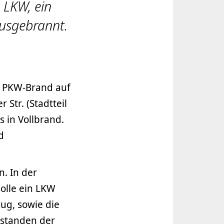
 LKW, ein
ausgebrannt.
n PKW-Brand auf
 Str. (Stadtteil
s in Vollbrand.
d
n. In der
solle ein LKW
zug, sowie die
 standen der