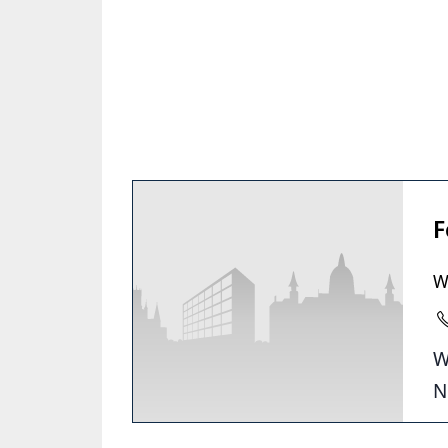
F
W
W
N