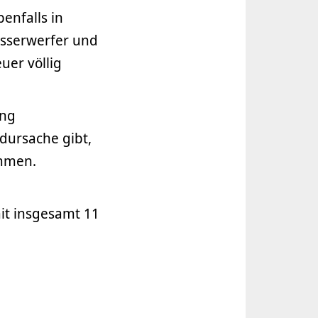
enfalls in
sserwerfer und
uer völlig
ung
dursache gibt,
ommen.
it insgesamt 11