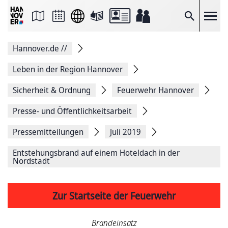
Seite
als
E-
Suche
Mail
versenden
Auf
Hannover.de
//
Facebook
teilen
Auf
Leben in der Region Hannover
X
teilen
Sicherheit & Ordnung
Feuerwehr Hannover
Seitenlink
Kopieren
Presse- und Öffentlichkeitsarbeit
Seite
Drucken
Pressemitteilungen
Juli 2019
Entstehungsbrand auf einem Hoteldach in der
Nordstadt
Zur Startseite der Feuerwehr
Brandeinsatz