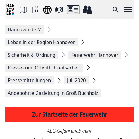
Seite
als
E-
Suche
Mail
versenden
Auf
Hannover.de
//
Facebook
teilen
Auf
Leben in der Region Hannover
X
teilen
Sicherheit & Ordnung
Feuerwehr Hannover
Seitenlink
Kopieren
Presse- und Öffentlichkeitsarbeit
Seite
Drucken
Pressemitteilungen
Juli 2020
Angebohrte Gasleitung in Groß Buchholz
Zur Startseite der Feuerwehr
ABC-Gefahrenabwehr