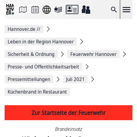
Seite
als
E-
Suche
Mail
versenden
Auf
Hannover.de
//
Facebook
teilen
Auf
Leben in der Region Hannover
X
teilen
Sicherheit & Ordnung
Feuerwehr Hannover
Seitenlink
Kopieren
Presse- und Öffentlichkeitsarbeit
Seite
Drucken
Pressemitteilungen
Juli 2021
Küchenbrand in Restaurant
Zur Startseite der Feuerwehr
Brandeinsatz