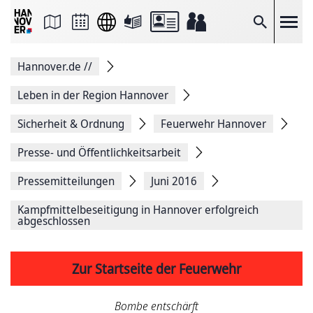
Seite
als
E-
Suche
Mail
versenden
Auf
Hannover.de
//
Facebook
teilen
Auf
Leben in der Region Hannover
X
teilen
Sicherheit & Ordnung
Feuerwehr Hannover
Seitenlink
Kopieren
Presse- und Öffentlichkeitsarbeit
Seite
Drucken
Pressemitteilungen
Juni 2016
Kampfmittelbeseitigung in Hannover erfolgreich
abgeschlossen
Zur Startseite der Feuerwehr
Bombe entschärft