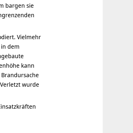
m bargen sie
angrenzenden
diert. Vielmehr
 in dem
angebaute
adenhöhe kann
ie Brandursache
 Verletzt wurde
insatzkräften