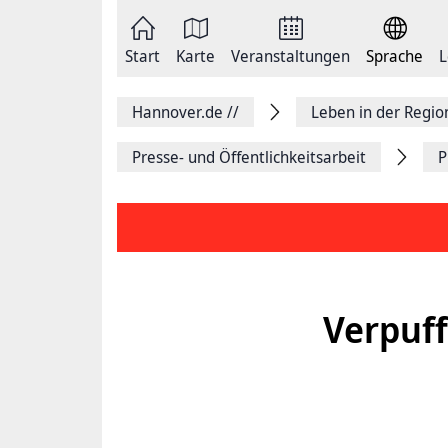
Zum
Seite
Inhalt
als
springen
E-
Zur
Mail
Start
Karte
Veranstaltungen
Sprache
L
Hauptnavigation
versenden
springen
Auf
Facebook
Hannover.de
//
Leben in der Regi
teilen
Auf
X
Presse- und Öffentlichkeitsarbeit
P
teilen
Seitenlink
Kopieren
Seite
Drucken
Verpuff