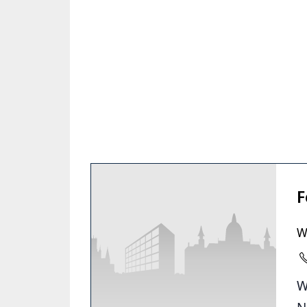
F
W
W