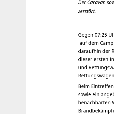
Der Caravan sow
zerstört.
Gegen 07:25 Uh
auf dem Campi
daraufhin der 
dieser ersten I
und Rettungswa
Rettungswagen
Beim Eintreffe
sowie ein angeb
benachbarten W
Brandbekämpfun