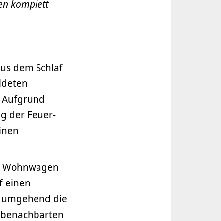
en komplett
aus dem Schlaf
ldeten
. Aufgrund
ug der Feuer-
inen
nen Wohnwagen
f einen
e umgehend die
n benachbarten