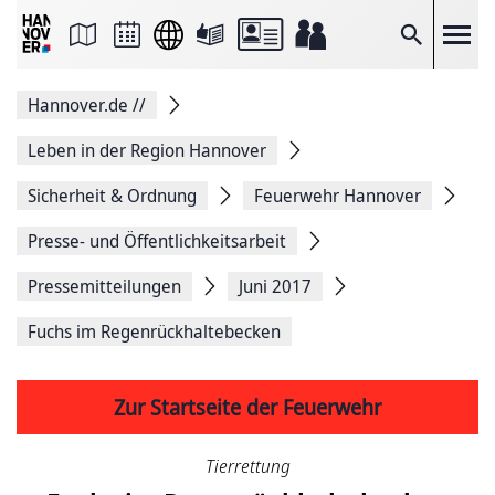
Seite
als
E-
Suche
Mail
versenden
Auf
Hannover.de
//
Facebook
teilen
Auf
Leben in der Region Hannover
X
teilen
Sicherheit & Ordnung
Feuerwehr Hannover
Seitenlink
Kopieren
Presse- und Öffentlichkeitsarbeit
Seite
Drucken
Pressemitteilungen
Juni 2017
Fuchs im Regenrückhaltebecken
Zur Startseite der Feuerwehr
Tierrettung