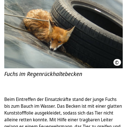
©
Feue
Fuchs im Regenrückhaltebecken
Beim Eintreffen der Einsatzkräfte stand der junge Fuchs
bis zum Bauch im Wasser. Das Becken ist mit einer glatten
Kunststofffolie ausgekleidet, sodass sich das Tier nicht
alleine retten konnte. Mit Hilfe einer tragbaren Leiter
gelang es einem Feuerwehrmann, das Tier zu greifen und