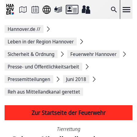
Seite
als
E-
Suche
Mail
versenden
Auf
Hannover.de
//
Facebook
teilen
Auf
Leben in der Region Hannover
X
teilen
Sicherheit & Ordnung
Feuerwehr Hannover
Seitenlink
Kopieren
Presse- und Öffentlichkeitsarbeit
Seite
Drucken
Pressemitteilungen
Juni 2018
Reh aus Mittellandkanal gerettet
Zur Startseite der Feuerwehr
Tierrettung