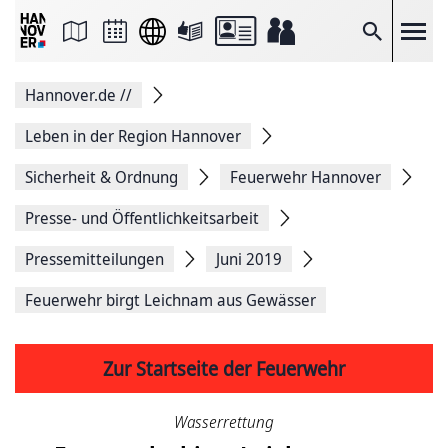
Seite
als
E-
Suche
Mail
versenden
Auf
Hannover.de
//
Facebook
teilen
Auf
Leben in der Region Hannover
X
teilen
Sicherheit & Ordnung
Feuerwehr Hannover
Seitenlink
Kopieren
Presse- und Öffentlichkeitsarbeit
Seite
Drucken
Pressemitteilungen
Juni 2019
Feuerwehr birgt Leichnam aus Gewässer
Zur Startseite der Feuerwehr
Wasserrettung