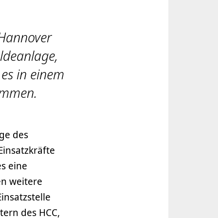
 Hannover
ldeanlage,
es in einem
ommen.
ge des
insatzkräfte
s eine
n weitere
insatzstelle
itern des HCC,