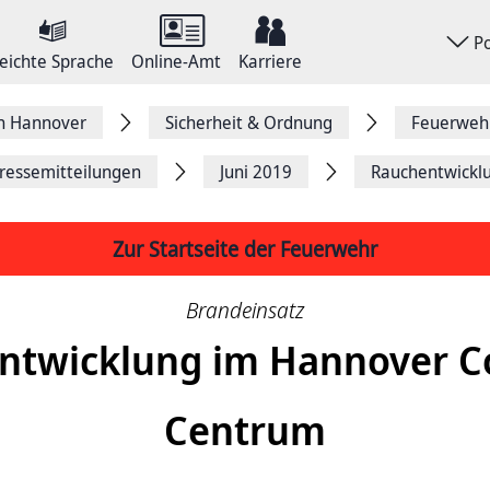
P
eichte Sprache
Online-Amt
Karriere
on Hannover
Sicherheit & Ordnung
Feuerweh
ressemitteilungen
Juni 2019
Rauchentwickl
Zur Startseite der Feuerwehr
Brandeinsatz
ntwicklung im Hannover C
Centrum