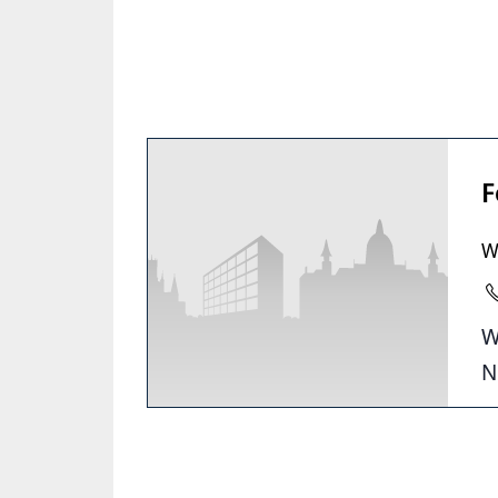
F
W
W
N