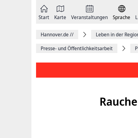
Zum
Seite
Inhalt
als
springen
E-
Zur
Mail
Start
Karte
Veranstaltungen
Sprache
L
Hauptnavigation
versenden
springen
Auf
Facebook
Hannover.de
//
Leben in der Regi
teilen
Auf
X
Presse- und Öffentlichkeitsarbeit
P
teilen
Seitenlink
Kopieren
Seite
Drucken
Rauche