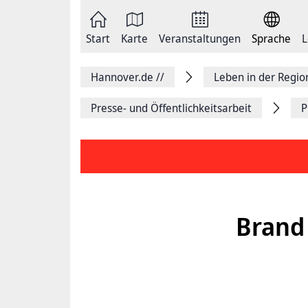
Zum
Seite
Inhalt
als
springen
E-
Zur
Mail
Start
Karte
Veranstaltungen
Sprache
L
Hauptnavigation
versenden
springen
Auf
Facebook
Hannover.de
//
Leben in der Regi
teilen
Auf
X
Presse- und Öffentlichkeitsarbeit
P
teilen
Seitenlink
Kopieren
Seite
Drucken
Brand 