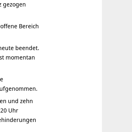
nz gezogen
roffene Bereich
heute beendet.
 ist momentan
ie
n aufgenommen.
ten und zehn
:20 Uhr
ehinderungen