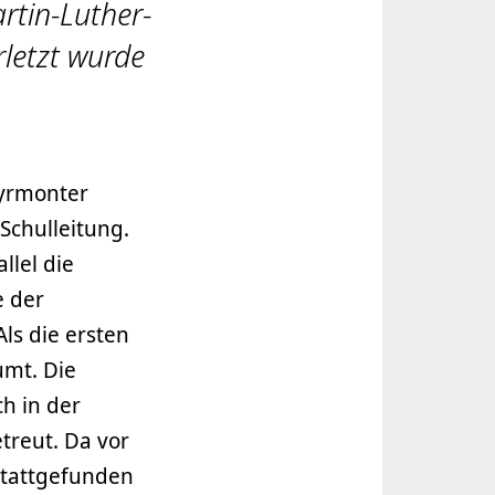
rtin-Luther-
rletzt wurde
Pyrmonter
Schulleitung.
llel die
e der
ls die ersten
umt. Die
h in der
treut. Da vor
stattgefunden