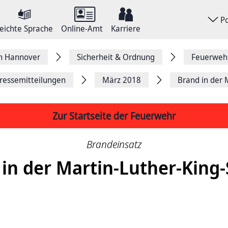
P
eichte Sprache
Online-Amt
Karriere
on Hannover
Sicherheit & Ordnung
Feuerweh
ressemitteilungen
März 2018
Brand in der 
Zur Startseite der Feuerwehr
Brandeinsatz
in der Martin-Luther-King