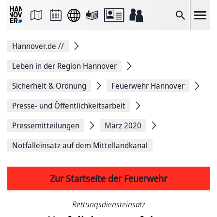
Seite
als
E-
Suche
Mail
versenden
Auf
Hannover.de
//
Facebook
teilen
Auf
Leben in der Region Hannover
X
teilen
Sicherheit & Ordnung
Feuerwehr Hannover
Seitenlink
Kopieren
Presse- und Öffentlichkeitsarbeit
Seite
Drucken
Pressemitteilungen
März 2020
Notfalleinsatz auf dem Mittellandkanal
Zur Startseite der Feuerwehr
Rettungsdiensteinsatz