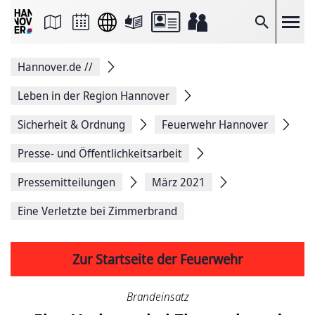
Seite
als
E-
Suche
Mail
versenden
Auf
Hannover.de
//
Facebook
teilen
Auf
Leben in der Region Hannover
X
teilen
Sicherheit & Ordnung
Feuerwehr Hannover
Seitenlink
Kopieren
Presse- und Öffentlichkeitsarbeit
Seite
Drucken
Pressemitteilungen
März 2021
Eine Verletzte bei Zimmerbrand
Zur Startseite der Feuerwehr
Brandeinsatz