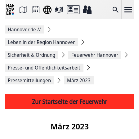
Seite
als
E-
Suche
Mail
versenden
Auf
Hannover.de
//
Facebook
teilen
Auf
Leben in der Region Hannover
X
teilen
Sicherheit & Ordnung
Feuerwehr Hannover
Seitenlink
Kopieren
Presse- und Öffentlichkeitsarbeit
Seite
Drucken
Pressemitteilungen
März 2023
Zur Startseite der Feuerwehr
März 2023