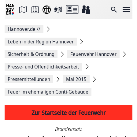
Seite
als
E-
Suche
Mail
versenden
Auf
Hannover.de
//
Facebook
teilen
Auf
Leben in der Region Hannover
X
teilen
Sicherheit & Ordnung
Feuerwehr Hannover
Seitenlink
Kopieren
Presse- und Öffentlichkeitsarbeit
Seite
Drucken
Pressemitteilungen
Mai 2015
Feuer im ehemaligen Conti-Gebäude
Zur Startseite der Feuerwehr
Brandeinsatz