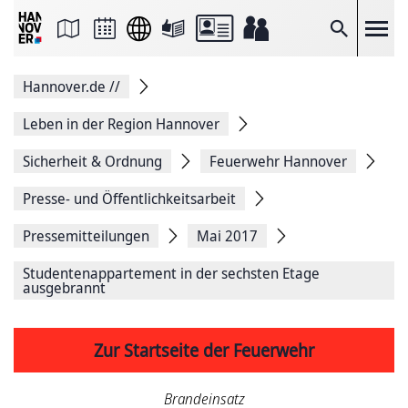
Seite
als
E-
Suche
Mail
versenden
Auf
Hannover.de
//
Facebook
teilen
Auf
Leben in der Region Hannover
X
teilen
Sicherheit & Ordnung
Feuerwehr Hannover
Seitenlink
Kopieren
Presse- und Öffentlichkeitsarbeit
Seite
Drucken
Pressemitteilungen
Mai 2017
Studentenappartement in der sechsten Etage
ausgebrannt
Zur Startseite der Feuerwehr
Brandeinsatz