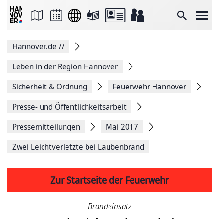
Seite
als
E-
Suche
Mail
versenden
Auf
Hannover.de
//
Facebook
teilen
Auf
Leben in der Region Hannover
X
teilen
Sicherheit & Ordnung
Feuerwehr Hannover
Seitenlink
Kopieren
Presse- und Öffentlichkeitsarbeit
Seite
Drucken
Pressemitteilungen
Mai 2017
Zwei Leichtverletzte bei Laubenbrand
Zur Startseite der Feuerwehr
Brandeinsatz