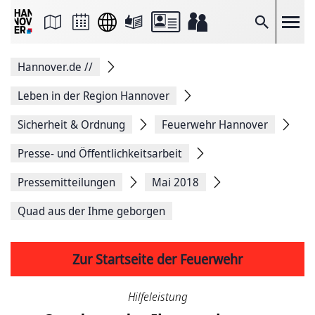
Seite
als
E-
Suche
Mail
versenden
Auf
Hannover.de
//
Facebook
teilen
Auf
Leben in der Region Hannover
X
teilen
Sicherheit & Ordnung
Feuerwehr Hannover
Seitenlink
Kopieren
Presse- und Öffentlichkeitsarbeit
Seite
Drucken
Pressemitteilungen
Mai 2018
Quad aus der Ihme geborgen
Zur Startseite der Feuerwehr
Hilfeleistung