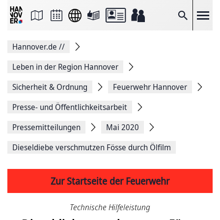
Seite
als
E-
Suche
Mail
versenden
Auf
Hannover.de
//
Facebook
teilen
Auf
Leben in der Region Hannover
X
teilen
Sicherheit & Ordnung
Feuerwehr Hannover
Seitenlink
Kopieren
Presse- und Öffentlichkeitsarbeit
Seite
Drucken
Pressemitteilungen
Mai 2020
Dieseldiebe verschmutzen Fösse durch Ölfilm
Zur Startseite der Feuerwehr
Technische Hilfeleistung