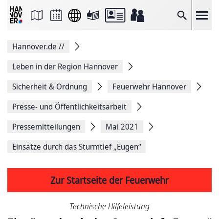
Seite
als
E-
Suche
Mail
versenden
Auf
Hannover.de
//
Facebook
teilen
Auf
Leben in der Region Hannover
X
teilen
Sicherheit & Ordnung
Feuerwehr Hannover
Seitenlink
Kopieren
Presse- und Öffentlichkeitsarbeit
Seite
Drucken
Pressemitteilungen
Mai 2021
Einsätze durch das Sturmtief „Eugen“
Zur Startseite der Feuerwehr
Technische Hilfeleistung