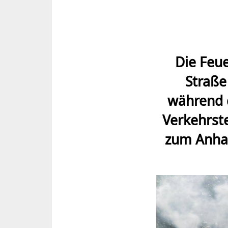
Die Feu
Straße
während 
Verkehrst
zum Anhal