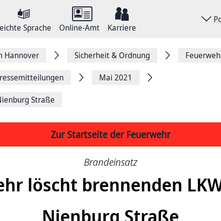
P
eichte Sprache
Online-Amt
Karriere
on Hannover
Sicherheit & Ordnung
Feuerweh
ressemitteilungen
Mai 2021
Nienburg Straße
Zur Startseite der Feuerwehr
Brandeinsatz
hr löscht brennenden LKW
Nienburg Straße