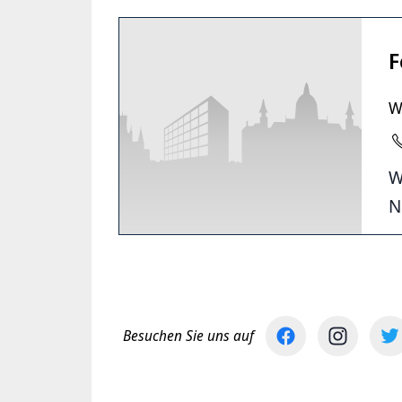
F
W
W
N
Besuchen Sie uns auf