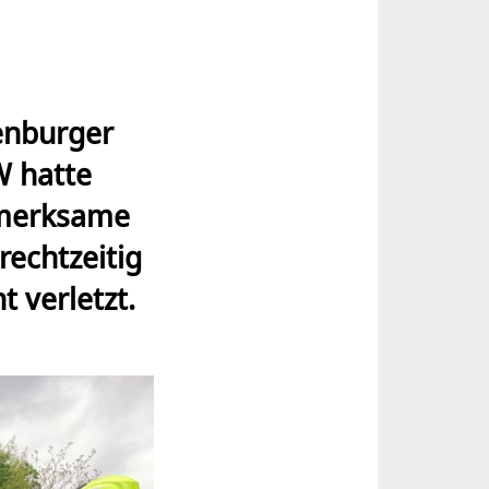
enburger
W hatte
fmerksame
echtzeitig
 verletzt.