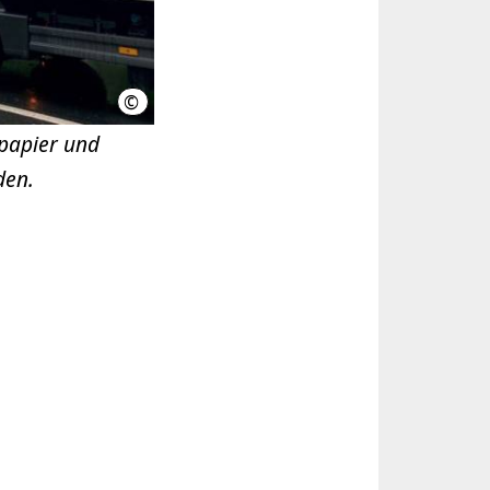
©
Feuerwehr Hannover
papier und
den.