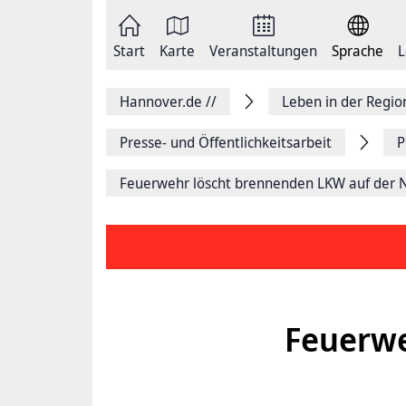
Zum
Seite
Inhalt
als
springen
E-
Zur
Mail
Start
Karte
Veranstaltungen
Sprache
L
Hauptnavigation
versenden
springen
Auf
Facebook
Hannover.de
//
Leben in der Regi
teilen
Auf
X
Presse- und Öffentlichkeitsarbeit
P
teilen
Seitenlink
Feuerwehr löscht brennenden LKW auf der 
Kopieren
Seite
Drucken
Feuerwe