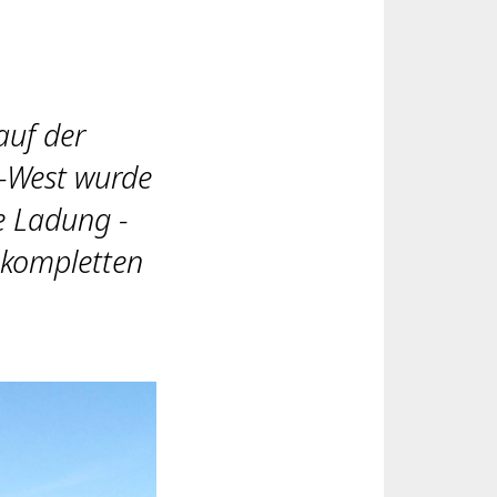
auf der
-West wurde
e Ladung -
r kompletten