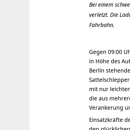
Bei einem schwe
verletzt. Die La
Fahrbahn.
Gegen 09:00 Uh
in Höhe des Au
Berlin stehend
Sattelschlepper
mit nur leichte
die aus mehrere
Verankerung und
Einsatzkräfte d
den glücklicher