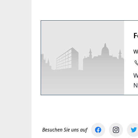
F
W
W
N
Besuchen Sie uns auf