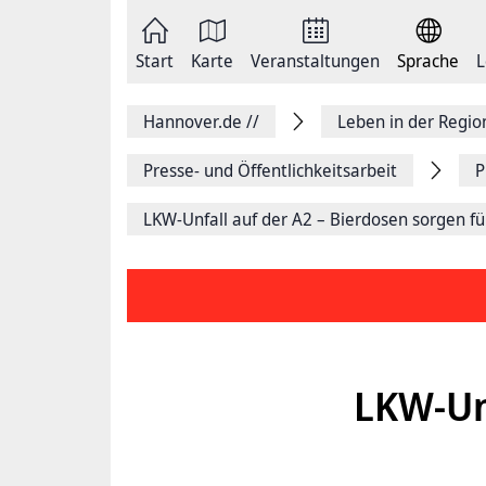
Zum
Seite
Inhalt
als
springen
E-
Zur
Mail
Start
Karte
Veranstaltungen
Sprache
L
Hauptnavigation
versenden
springen
Auf
Facebook
Hannover.de
//
Leben in der Regi
teilen
Auf
X
Presse- und Öffentlichkeitsarbeit
P
teilen
Seitenlink
LKW-Unfall auf der A2 – Bierdosen sorgen fü
Kopieren
Seite
Drucken
LKW-Unf