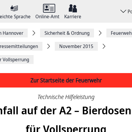
P
eichte Sprache
Online-Amt
Karriere
on Hannover
Sicherheit & Ordnung
Feuerweh
ressemitteilungen
November 2015
r Vollsperrung
Zur Startseite der Feuerwehr
Technische Hilfeleistung
all auf der A2 – Bierdose
für Vollsperrung