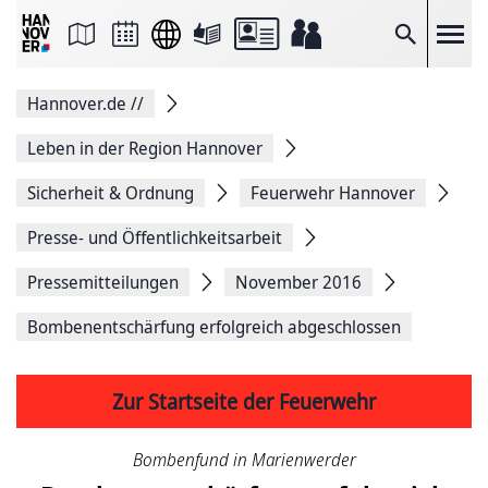
Seite
als
E-
Suche
Mail
versenden
Auf
Hannover.de
//
Facebook
teilen
Auf
Leben in der Region Hannover
X
teilen
Sicherheit & Ordnung
Feuerwehr Hannover
Seitenlink
Kopieren
Presse- und Öffentlichkeitsarbeit
Seite
Drucken
Pressemitteilungen
November 2016
Bombenentschärfung erfolgreich abgeschlossen
Zur Startseite der Feuerwehr
Bombenfund in Marienwerder