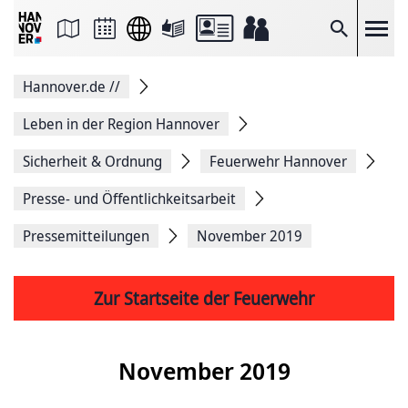
Seite
als
E-
Suche
Mail
versenden
Auf
Hannover.de
//
Facebook
teilen
Auf
Leben in der Region Hannover
X
teilen
Sicherheit & Ordnung
Feuerwehr Hannover
Seitenlink
Kopieren
Presse- und Öffentlichkeitsarbeit
Seite
Drucken
Pressemitteilungen
November 2019
Zur Startseite der Feuerwehr
November 2019