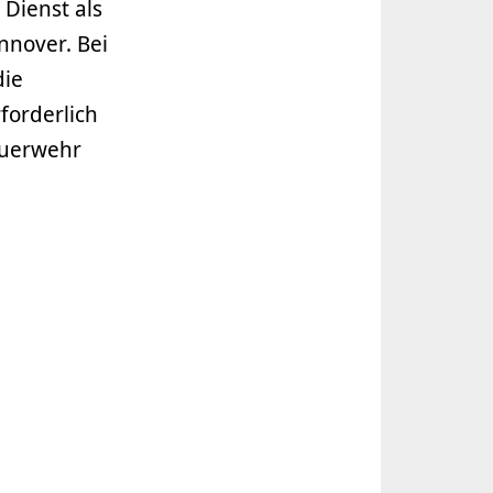
Dienst als
nnover. Bei
die
forderlich
euerwehr