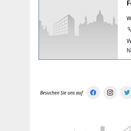
F
W
W
N
Besuchen Sie uns auf