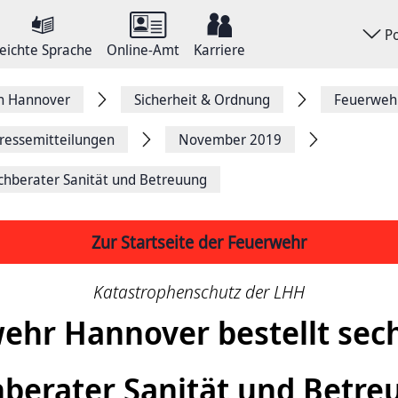
P
eichte Sprache
Online-Amt
Karriere
on Hannover
Sicherheit & Ordnung
Feuerweh
ressemitteilungen
November 2019
chberater Sanität und Betreuung
Zur Startseite der Feuerwehr
Katastrophenschutz der LHH
ehr Hannover bestellt sec
hberater Sanität und Betre