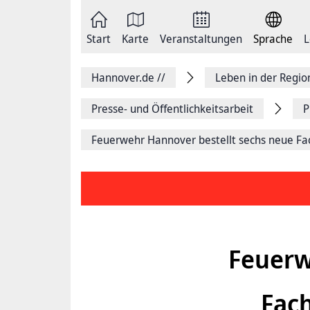
Zum
Seite
Inhalt
als
springen
E-
Zur
Mail
Start
Karte
Veranstaltungen
Sprache
L
Hauptnavigation
versenden
springen
Auf
Facebook
Hannover.de
//
Leben in der Regi
teilen
Auf
X
Presse- und Öffentlichkeitsarbeit
P
teilen
Seitenlink
Feuerwehr Hannover bestellt sechs neue Fa
Kopieren
Seite
Drucken
Feuerw
Fac