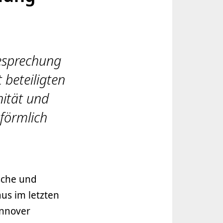
esprechung
beteiligten
nität und
förmlich
sche und
us im letzten
annover