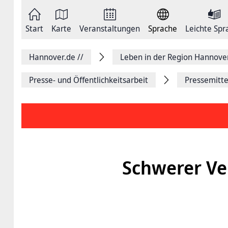
Zum
Seite
Inhalt
als
springen
E-
Zur
Mail
Start
Karte
Veranstaltungen
Sprache
Leichte Spr
Hauptnavigation
versenden
springen
Auf
Facebook
Hannover.de
//
Leben in der Region Hannove
teilen
Auf
X
Presse- und Öffentlichkeitsarbeit
Pressemitte
teilen
Seitenlink
Kopieren
Seite
Drucken
Schwerer Ve