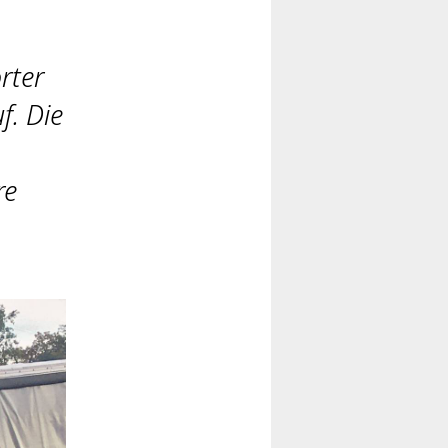
rter
f. Die
re