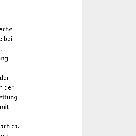
sache
e bei
.
ung
 der
n der
ettung
 mit
ach ca.
enst