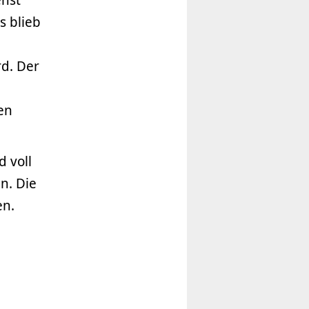
s blieb
rd. Der
en
 voll
n. Die
en.