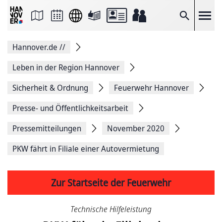
Seite
als
E-
Suche
Mail
versenden
Auf
Hannover.de
//
Facebook
teilen
Auf
Leben in der Region Hannover
X
teilen
Sicherheit & Ordnung
Feuerwehr Hannover
Seitenlink
Kopieren
Presse- und Öffentlichkeitsarbeit
Seite
Drucken
Pressemitteilungen
November 2020
PKW fährt in Filiale einer Autovermietung
Zur Startseite der Feuerwehr
Technische Hilfeleistung