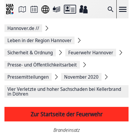
Seite
als
E-
Suche
Mail
versenden
Auf
Hannover.de
//
Facebook
teilen
Auf
Leben in der Region Hannover
X
teilen
Sicherheit & Ordnung
Feuerwehr Hannover
Seitenlink
Kopieren
Presse- und Öffentlichkeitsarbeit
Seite
Drucken
Pressemitteilungen
November 2020
Vier Verletzte und hoher Sachschaden bei Kellerbrand
in Döhren
Zur Startseite der Feuerwehr
Brandeinsatz