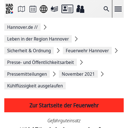
Seite
als
E-
Suche
Mail
versenden
Auf
Hannover.de
//
Facebook
teilen
Auf
Leben in der Region Hannover
X
teilen
Sicherheit & Ordnung
Feuerwehr Hannover
Seitenlink
Kopieren
Presse- und Öffentlichkeitsarbeit
Seite
Drucken
Pressemitteilungen
November 2021
Kühlflüssigkeit ausgelaufen
Zur Startseite der Feuerwehr
Gefahrguteinsatz